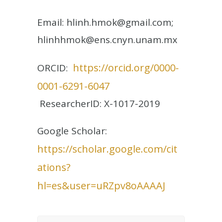
Email: hlinh.hmok@gmail.com;
hlinhhmok@ens.cnyn.unam.mx
https://orcid.org/0000-
ORCID:
0001-6291-6047
ResearcherID: X-1017-2019
Google Scholar:
https://scholar.google.com/cit
ations?
hl=es&user=uRZpv8oAAAAJ