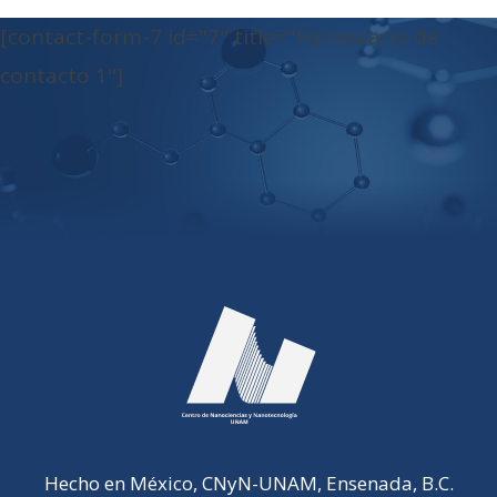
[contact-form-7 id="7" title="Formulario de
contacto 1"]
Hecho en México, CNyN-UNAM, Ensenada, B.C.