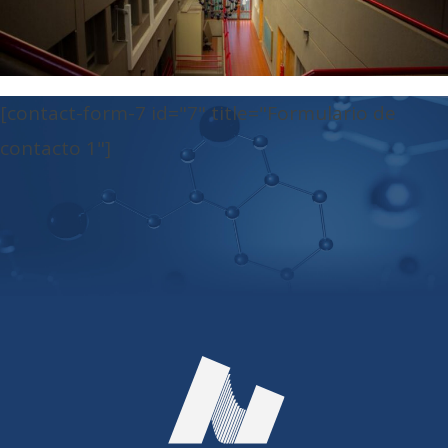
[contact-form-7 id="7" title="Formulario de
contacto 1"]